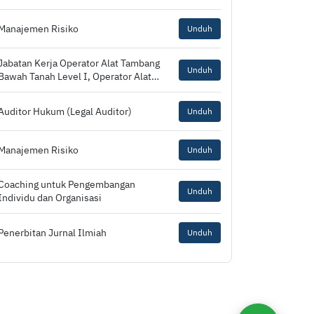
(ACCSTP)
Manajemen Risiko
Unduh
Jabatan Kerja Operator Alat Tambang
Unduh
Bawah Tanah Level I, Operator Alat
Angkut Level I, Operator Peralatan
Perawatan Tambang Terbuka Level I,
Auditor Hukum (Legal Auditor)
Unduh
Operator Alat Pemuat Level I,
Operator Alat Angkat Level I, Pekerja
Tambang Bawah Tanah Level I, Juru
Manajemen Risiko
Unduh
Bor Tambang Terbuka Level I, Juru Bor
Tambang Bawah Tanah Level I, Juru
Listrik Level I, Juru Las Level I, Juru
Coaching untuk Pengembangan
Unduh
Ikat Level I, Juru Ventilasi Level I, dan
Individu dan Organisasi
Perawatan Peralatan Tambang Level I
Penerbitan Jurnal Ilmiah
Unduh