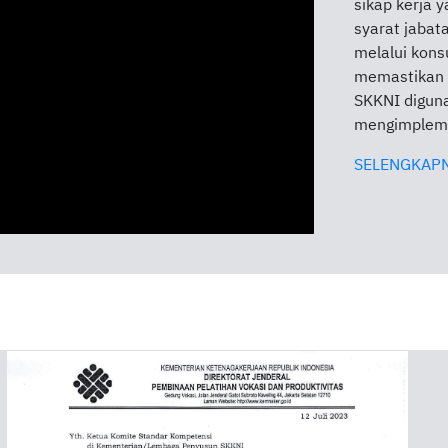
sikap kerja 
syarat jabat
melalui konsu
memastikan k
SKKNI digun
mengimpleme
SELENGKAP