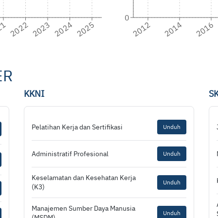
0
21
2022
2023
2024
2025
2012
2014
2016
ER
KKNI
S
Pelatihan Kerja dan Sertifikasi
Unduh
Administratif Profesional
Unduh
Keselamatan dan Kesehatan Kerja
Unduh
(K3)
Manajemen Sumber Daya Manusia
Unduh
(MSDM)