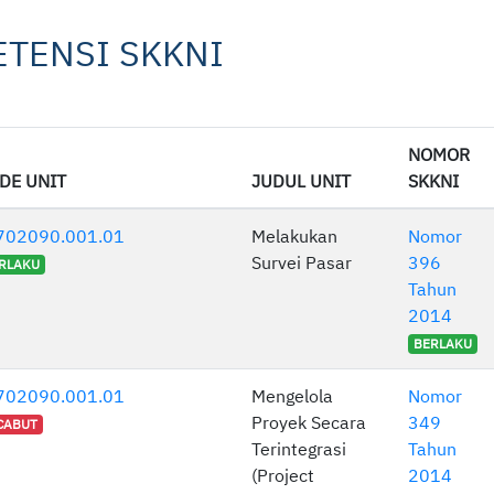
ETENSI SKKNI
NOMOR
DE UNIT
JUDUL UNIT
SKKNI
702090.001.01
Melakukan
Nomor
Survei Pasar
396
RLAKU
Tahun
2014
BERLAKU
702090.001.01
Mengelola
Nomor
Proyek Secara
349
CABUT
Terintegrasi
Tahun
(Project
2014