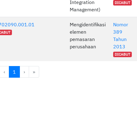
Integration
DICABUT
Management)
702090.001.01
Mengidentifikasi
Nomor
elemen
389
CABUT
pemasaran
Tahun
perusahaan
2013
DICABUT
rst
Previous
Next
Last
‹
1
›
»